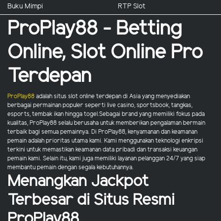
Buku Mimpi
RTP Slot
ProPlay88 - Betting
Online, Slot Online Pro
Terdepan
ProPlay88
adalah situs slot online terdepan di Asia yang menyediakan
berbagai permainan populer seperti live casino, sportsbook, tangkas,
esports, tembak ikan hingga togel.Sebagai brand yang memiliki fokus pada
kualitas, ProPlay88 selalu berusaha untuk memberikan pengalaman bermain
terbaik bagi semua pemainnya. Di ProPlay88, kenyamanan dan keamanan
pemain adalah prioritas utama kami. Kami menggunakan teknologi enkripsi
terkini untuk memastikan keamanan data pribadi dan transaksi keuangan
pemain kami. Selain itu, kami juga memiliki layanan pelanggan 24/7 yang siap
membantu pemain dengan segala kebutuhannya.
Menangkan Jackpot
Terbesar di Situs Resmi
ProPlay88