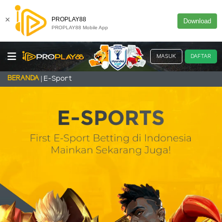
×
PROPLAY88
Download
PROPLAY88 Mobile App
MASUK
DAFTAR
BERANDA
E-Sport