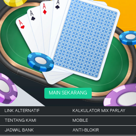
MAIN SEKARANG
LINK ALTERNATIF
KALKULATOR MIX PARLAY
TENTANG KAMI
MOBILE
JADWAL BANK
ANTI-BLOKIR