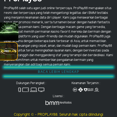
ProPlay88 salah satu agen judi online terpercaya. ProPlay88 merupakan situs
resmi dan terpercaya yang telah mengantongi legalitas dari BMM testlabs
yang menjamin keamanan data diri player. Kami juga menawarkan berbagai
bonus dan promosi menarik, serta turnamen besar dengan hadiah fantastis
untuk semua pemain kami. Dengan berbagai macam game yang tersedia,
pemain dapat memilih permainan kasino favorit mereka dan bermain dengan
nyaman di platform yang user-friendly dan mudah digunakan. ProPlay88 juga
bekerja sama dengan beberapa bank terbesar di Asia, untuk memastikan
transaksi keuangan yang cepat, aman, dan mudah bagi pemain kami. ProPlay88
berusaha untuk terus meningkatkan layanan kami, dengan berinvestasi pada
teknologi canggih dan menggandeng staf yang terampil dan berdedikasi. Kami
juga berkomitmen untuk memberikan pengalaman bermain yang
menyenangkan dan adil bagi semua pemain kami.
BACA LEBIH LENGKAP
Dukungan Perangkat :
Keamanan Terjamin :
Lisensi :
Copyright © - PROPLAY88. Seluruh hak cipta dilindungi